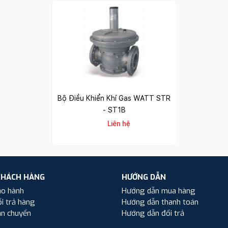
Bộ Điều Khiển Khí Gas WATT STR
- ST1B
Liên hệ
KHÁCH HÀNG
HƯỚNG DẪN
ảo hành
Hướng dẫn mua hàng
i trả hàng
Hướng dẫn thanh toán
ận chuyển
Hướng dẫn đổi trả