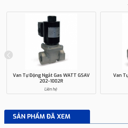
SAV
Van Tự Động Ngắt Gas WATT
Van 
MSVM/6B
Liên hệ
SẢN PHẨM ĐÃ XEM