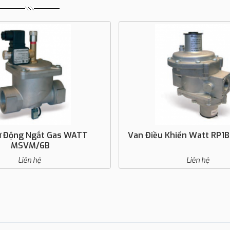
Điều Khiển Watt RP1B-RP1B/MM
Bộ Lọc Cho Gas Và 
70600F
Liên hệ
Liên hệ