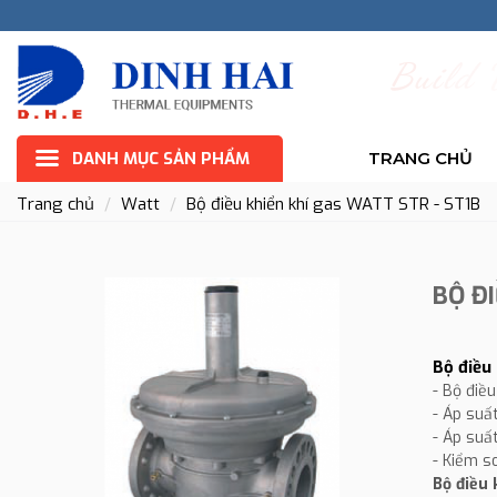
B
u
i
l
d
DANH MỤC SẢN PHẨM
TRANG CHỦ
Trang chủ
Watt
Bộ điều khiển khí gas WATT STR - ST1B
BỘ ĐI
Bộ điều
- Bộ điều
- Áp suấ
- Áp suấ
- Kiểm s
Bộ điều