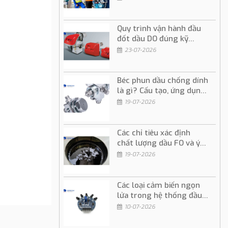
Quy trình vận hành đầu
đốt dầu DO đúng kỹ
thuật và an toàn
23-07-2026
Béc phun dầu chống dính
là gì? Cấu tạo, ứng dụng
và cách sử dụng
19-07-2026
Các chỉ tiêu xác định
chất lượng dầu FO và ý
nghĩa trong vận hành
19-07-2026
Các loại cảm biến ngọn
lửa trong hệ thống đầu
đốt dầu và gas
10-07-2026