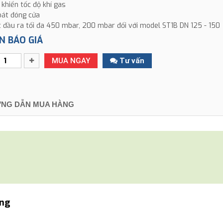
 khiển tốc độ khí gas
oát đóng cửa
t đầu ra tối đa 450 mbar, 200 mbar đối với model ST1B DN 125 - 150
N BÁO GIÁ
MUA NGAY
Tư vấn
NG DẪN MUA HÀNG
ãng