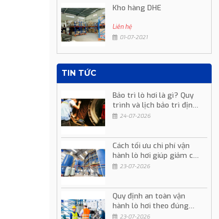
Kho hàng DHE
Liên hệ
01-07-2021
TIN TỨC
Bảo trì lò hơi là gì? Quy
trình và lịch bảo trì định
kỳ
24-07-2026
Cách tối ưu chi phí vận
hành lò hơi giúp giảm chi
phí sản xuất
23-07-2026
Quy định an toàn vận
hành lò hơi theo đúng
quy trình kỹ thuật
23-07-2026