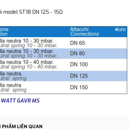
ới model ST1B DN 125 - 150
khí WATT GAVR MS
 PHẨM LIÊN QUAN