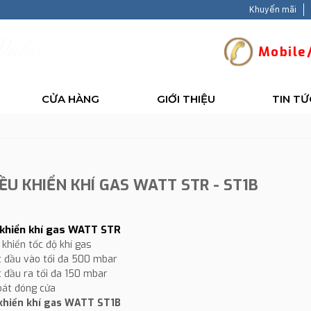
Khuyến mãi
V
a
l
u
e
-
B
a
c
k
Mobile/
CỬA HÀNG
GIỚI THIỆU
TIN TỨ
ỀU KHIỂN KHÍ GAS WATT STR - ST1B
 khiển khí gas WATT STR
 khiển tốc độ khí gas
t đầu vào tối đa 500 mbar
t đầu ra tối đa 150 mbar
oát đóng cửa
 khiển khí gas WATT ST1B