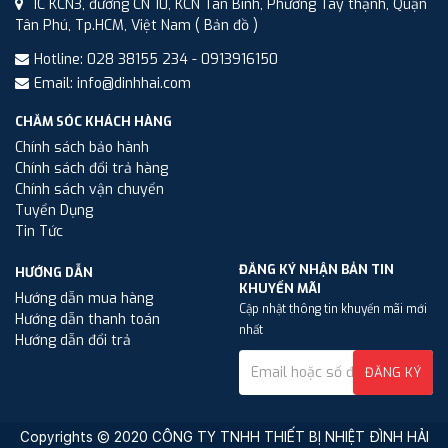
1C KCN3, đường CN 10, KCN Tân Bình, Phường Tây thạnh, Quận
Tân Phú, Tp.HCM, Việt Nam
( Bản đồ )
Hotline: 028 38155 234 - 0913916150
Email: info@dinhhai.com
CHĂM SÓC KHÁCH HÀNG
Chính sách bảo hành
Chính sách đổi trả hàng
Chính sách vận chuyển
Tuyển Dụng
Tin Tức
ĐĂNG KÝ NHẬN BẢN TIN
HƯỚNG DẪN
KHUYẾN MÃI
Hướng dẫn mua hàng
Cập nhật thông tin khuyến mãi mới
Hướng dẫn thanh toán
nhất
Hướng dẫn đổi trả
ĐĂNG KÝ
Copyrights © 2020 CÔNG TY TNHH THIẾT BỊ NHIỆT ĐÌNH HẢI