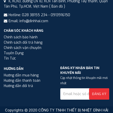
1C KCN3, đường CN 10, KCN Tân Bình, Phường Tây thạnh, Quận
Tân Phú, Tp.HCM, Việt Nam
( Bản đồ )
Hotline: 028 38155 234 - 0913916150
Email: info@dinhhai.com
CHĂM SÓC KHÁCH HÀNG
Chính sách bảo hành
Chính sách đổi trả hàng
Chính sách vận chuyển
Tuyển Dụng
Tin Tức
ĐĂNG KÝ NHẬN BẢN TIN
HƯỚNG DẪN
KHUYẾN MÃI
Hướng dẫn mua hàng
Cập nhật thông tin khuyến mãi mới
Hướng dẫn thanh toán
nhất
Hướng dẫn đổi trả
ĐĂNG KÝ
Copyrights © 2020 CÔNG TY TNHH THIẾT BỊ NHIỆT ĐÌNH HẢI