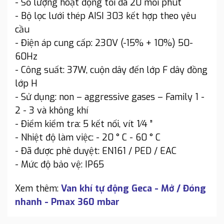
- Số lượng hoạt động tối đa 20 mỗi phút
- Bộ lọc lưới thép AISI 303 kết hợp theo yêu
cầu
- Điện áp cung cấp: 230V (-15% + 10%) 50-
60Hz
- Công suất: 37W, cuộn dây đến lớp F dây đồng
lớp H
- Sử dụng: non – aggressive gases – Family 1 -
2 - 3 và không khí
- Điểm kiểm tra: 5 kết nối, vít 1⁄4 ”
- Nhiệt độ làm việc: - 20 ° C - 60 ° C
- Đã được phê duyệt: EN161 / PED / EAC
- Mức độ bảo vệ: IP65
Xem thêm:
Van khí tự động Geca - Mở / Đóng
nhanh - Pmax 360 mbar