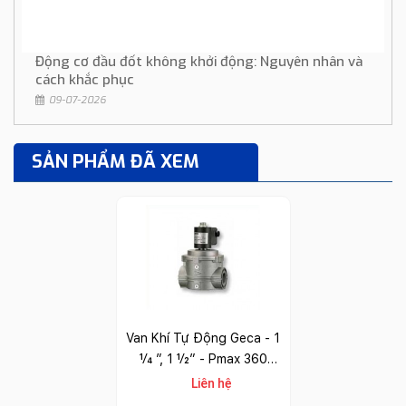
Động cơ đầu đốt không khởi động: Nguyên nhân và
cách khắc phục
09-07-2026
SẢN PHẨM ĐÃ XEM
Van Khí Tự Động Geca - 1
1⁄4 ”, 1 1⁄2” - Pmax 360
Mbar
Liên hệ