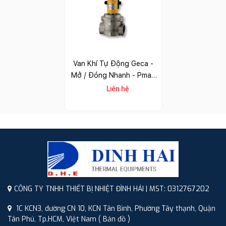
Van Khí Tự Động Geca -
Mở / Đóng Nhanh - Pmax
360 Mbar
Liên hệ
CÔNG TY TNHH THIẾT BỊ NHIỆT ĐÌNH HẢI | MST: 0312767202
1C KCN3, đường CN 10, KCN Tân Bình, Phường Tây thạnh, Quận
Tân Phú, Tp.HCM, Việt Nam
( Bản đồ )