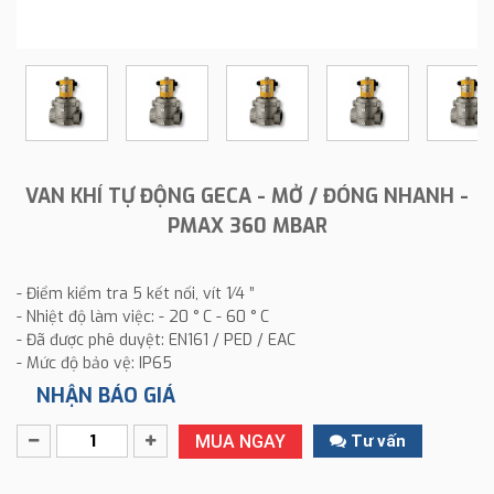
VAN KHÍ TỰ ĐỘNG GECA - MỞ / ĐÓNG NHANH -
PMAX 360 MBAR
- Điểm kiểm tra 5 kết nối, vít 1⁄4 ”
- Nhiệt độ làm việc: - 20 ° C - 60 ° C
- Đã được phê duyệt: EN161 / PED / EAC
- Mức độ bảo vệ: IP65
NHẬN BÁO GIÁ
MUA NGAY
Tư vấn