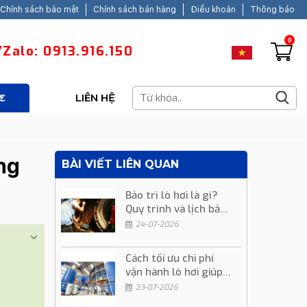
Chính sách bảo mật
Chính sách bán hàng
Điều khoản
Thông báo
0
Zalo: 0913.916.150
C
LIÊN HỆ
ng
BÀI VIẾT LIÊN QUAN
Bảo trì lò hơi là gì?
Quy trình và lịch bảo
trì định kỳ
24-07-2026
Cách tối ưu chi phí
vận hành lò hơi giúp
giảm chi phí sản xuất
23-07-2026