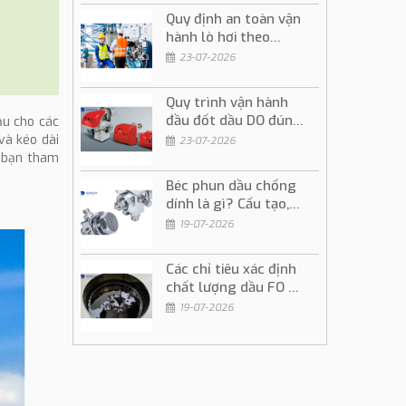
Quy định an toàn vận
hành lò hơi theo
đúng quy trình kỹ
23-07-2026
thuật
Quy trình vận hành
đầu đốt dầu DO đúng
ầu cho các
kỹ thuật và an toàn
và kéo dài
23-07-2026
ể bạn tham
Béc phun dầu chống
dính là gì? Cấu tạo,
ứng dụng và cách sử
19-07-2026
dụng
Các chỉ tiêu xác định
chất lượng dầu FO và
ý nghĩa trong vận
19-07-2026
hành