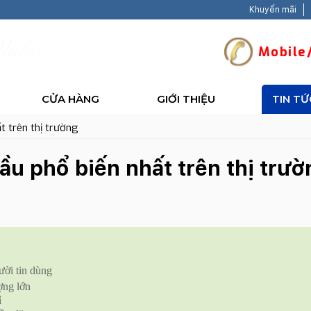
Khuyến mãi
V
a
l
u
e
-
B
a
c
k
H
a
Mobile/
CỬA HÀNG
GIỚI THIỆU
TIN TỨ
t trên thị trường
ầu phổ biến nhất trên thị trườ
ười tin dùng
ợng lớn
ỉ