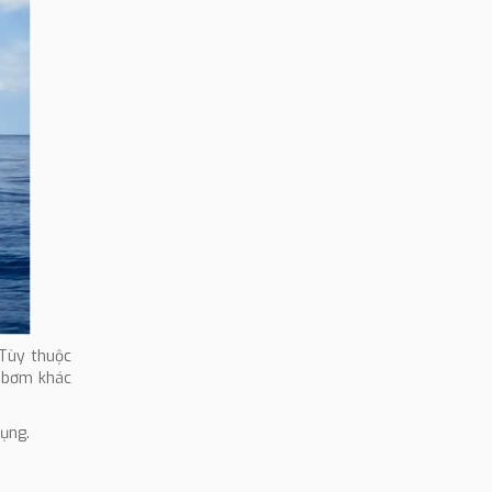
 Tùy thuộc
u bơm khác
dụng.