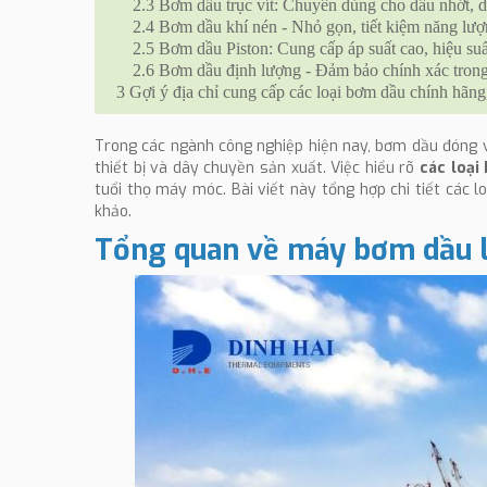
2.3
Bơm dầu trục vít: Chuyên dùng cho dầu nhớt, 
2.4
Bơm dầu khí nén - Nhỏ gọn, tiết kiệm năng lư
2.5
Bơm dầu Piston: Cung cấp áp suất cao, hiệu su
2.6
Bơm dầu định lượng - Đảm bảo chính xác trong
3
Gợi ý địa chỉ cung cấp các loại bơm dầu chính hãng,
Trong các ngành công nghiệp hiện nay, bơm dầu đóng v
thiết bị và dây chuyền sản xuất. Việc hiểu rõ
các loại
tuổi thọ máy móc. Bài viết này tổng hợp chi tiết các l
khảo.
Tổng quan về máy bơm dầu l