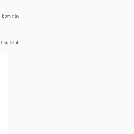
ại bơm này
h bảo hành