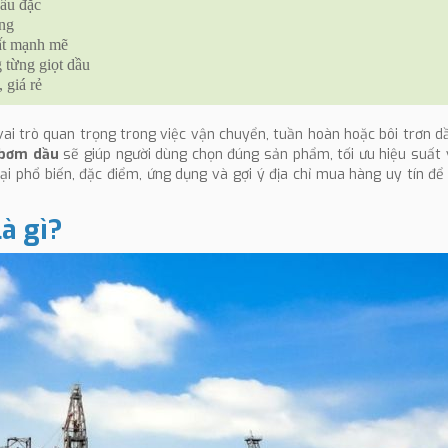
dầu đặc
ợng
ất mạnh mẽ
 từng giọt dầu
 giá rẻ
ai trò quan trọng trong việc vận chuyển, tuần hoàn hoặc bôi trơn d
 bơm dầu
sẽ giúp người dùng chọn đúng sản phẩm, tối ưu hiệu suất 
oại phổ biến, đặc điểm, ứng dụng và gợi ý địa chỉ mua hàng uy tín đ
à gì?