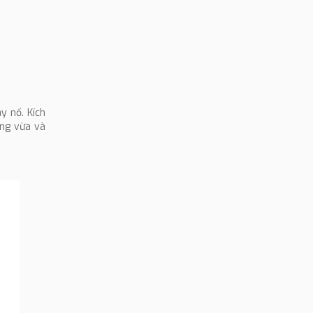
y nổ. Kích
ụng vừa và