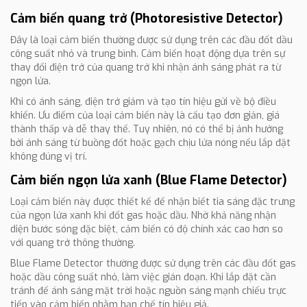
Cảm biến quang trở (Photoresistive Detector)
Đây là loại cảm biến thường được sử dụng trên các đầu đốt dầu
công suất nhỏ và trung bình. Cảm biến hoạt động dựa trên sự
thay đổi điện trở của quang trở khi nhận ánh sáng phát ra từ
ngọn lửa.
Khi có ánh sáng, điện trở giảm và tạo tín hiệu gửi về bộ điều
khiển. Ưu điểm của loại cảm biến này là cấu tạo đơn giản, giá
thành thấp và dễ thay thế. Tuy nhiên, nó có thể bị ảnh hưởng
bởi ánh sáng từ buồng đốt hoặc gạch chịu lửa nóng nếu lắp đặt
không đúng vị trí.
Cảm biến ngọn lửa xanh (Blue Flame Detector)
Loại cảm biến này được thiết kế để nhận biết tia sáng đặc trưng
của ngọn lửa xanh khi đốt gas hoặc dầu. Nhờ khả năng nhận
diện bước sóng đặc biệt, cảm biến có độ chính xác cao hơn so
với quang trở thông thường.
Blue Flame Detector thường được sử dụng trên các đầu đốt gas
hoặc dầu công suất nhỏ, làm việc gián đoạn. Khi lắp đặt cần
tránh để ánh sáng mặt trời hoặc nguồn sáng mạnh chiếu trực
tiếp vào cảm biến nhằm hạn chế tín hiệu giả.