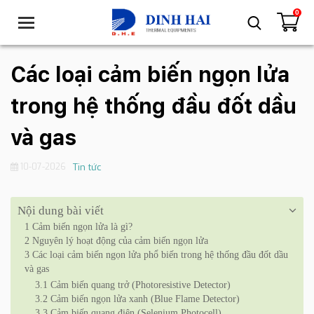
0
T
o
g
g
Các loại cảm biến ngọn lửa
l
e
trong hệ thống đầu đốt dầu
n
a
và gas
v
i
10-07-2026
Tin tức
g
a
t
Nội dung bài viết
i
1
Cảm biến ngọn lửa là gì?
o
2
Nguyên lý hoạt động của cảm biến ngọn lửa
n
3
Các loại cảm biến ngọn lửa phổ biến trong hệ thống đầu đốt dầu
và gas
3.1
Cảm biến quang trở (Photoresistive Detector)
3.2
Cảm biến ngọn lửa xanh (Blue Flame Detector)
3.3
Cảm biến quang điện (Selenium Photocell)