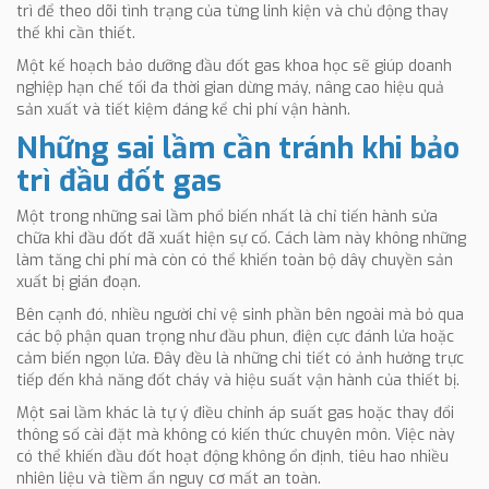
trì để theo dõi tình trạng của từng linh kiện và chủ động thay
thế khi cần thiết.
Một kế hoạch bảo dưỡng đầu đốt gas khoa học sẽ giúp doanh
nghiệp hạn chế tối đa thời gian dừng máy, nâng cao hiệu quả
sản xuất và tiết kiệm đáng kể chi phí vận hành.
Những sai lầm cần tránh khi bảo
trì đầu đốt gas
Một trong những sai lầm phổ biến nhất là chỉ tiến hành sửa
chữa khi đầu đốt đã xuất hiện sự cố. Cách làm này không những
làm tăng chi phí mà còn có thể khiến toàn bộ dây chuyền sản
xuất bị gián đoạn.
Bên cạnh đó, nhiều người chỉ vệ sinh phần bên ngoài mà bỏ qua
các bộ phận quan trọng như đầu phun, điện cực đánh lửa hoặc
cảm biến ngọn lửa. Đây đều là những chi tiết có ảnh hưởng trực
tiếp đến khả năng đốt cháy và hiệu suất vận hành của thiết bị.
Một sai lầm khác là tự ý điều chỉnh áp suất gas hoặc thay đổi
thông số cài đặt mà không có kiến thức chuyên môn. Việc này
có thể khiến đầu đốt hoạt động không ổn định, tiêu hao nhiều
nhiên liệu và tiềm ẩn nguy cơ mất an toàn.