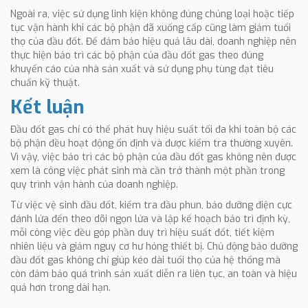
Ngoài ra, việc sử dụng linh kiện không đúng chủng loại hoặc tiếp
tục vận hành khi các bộ phận đã xuống cấp cũng làm giảm tuổi
thọ của đầu đốt. Để đảm bảo hiệu quả lâu dài, doanh nghiệp nên
thực hiện bảo trì các bộ phận của đầu đốt gas theo đúng
khuyến cáo của nhà sản xuất và sử dụng phụ tùng đạt tiêu
chuẩn kỹ thuật.
Kết luận
Đầu đốt gas chỉ có thể phát huy hiệu suất tối đa khi toàn bộ các
bộ phận đều hoạt động ổn định và được kiểm tra thường xuyên.
Vì vậy, việc bảo trì các bộ phận của đầu đốt gas không nên được
xem là công việc phát sinh mà cần trở thành một phần trong
quy trình vận hành của doanh nghiệp.
Từ việc vệ sinh đầu đốt, kiểm tra đầu phun, bảo dưỡng điện cực
đánh lửa đến theo dõi ngọn lửa và lập kế hoạch bảo trì định kỳ,
mỗi công việc đều góp phần duy trì hiệu suất đốt, tiết kiệm
nhiên liệu và giảm nguy cơ hư hỏng thiết bị. Chủ động bảo dưỡng
đầu đốt gas không chỉ giúp kéo dài tuổi thọ của hệ thống mà
còn đảm bảo quá trình sản xuất diễn ra liên tục, an toàn và hiệu
quả hơn trong dài hạn.