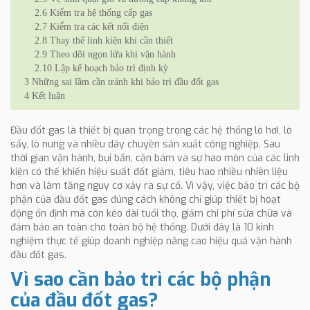
2.6
Kiểm tra hệ thống cấp gas
2.7
Kiểm tra các kết nối điện
2.8
Thay thế linh kiện khi cần thiết
2.9
Theo dõi ngọn lửa khi vận hành
2.10
Lập kế hoạch bảo trì định kỳ
3
Những sai lầm cần tránh khi bảo trì đầu đốt gas
4
Kết luận
Đầu đốt gas là thiết bị quan trọng trong các hệ thống lò hơi, lò
sấy, lò nung và nhiều dây chuyền sản xuất công nghiệp. Sau
thời gian vận hành, bụi bẩn, cặn bám và sự hao mòn của các linh
kiện có thể khiến hiệu suất đốt giảm, tiêu hao nhiều nhiên liệu
hơn và làm tăng nguy cơ xảy ra sự cố. Vì vậy, việc bảo trì các bộ
phận của đầu đốt gas đúng cách không chỉ giúp thiết bị hoạt
động ổn định mà còn kéo dài tuổi thọ, giảm chi phí sửa chữa và
đảm bảo an toàn cho toàn bộ hệ thống. Dưới đây là 10 kinh
nghiệm thực tế giúp doanh nghiệp nâng cao hiệu quả vận hành
đầu đốt gas.
Vì sao cần bảo trì các bộ phận
của đầu đốt gas?