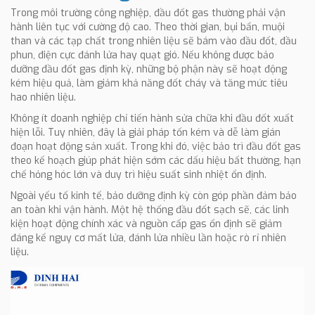
Trong môi trường công nghiệp, đầu đốt gas thường phải vận
hành liên tục với cường độ cao. Theo thời gian, bụi bẩn, muội
than và các tạp chất trong nhiên liệu sẽ bám vào đầu đốt, đầu
phun, điện cực đánh lửa hay quạt gió. Nếu không được bảo
dưỡng đầu đốt gas định kỳ, những bộ phận này sẽ hoạt động
kém hiệu quả, làm giảm khả năng đốt cháy và tăng mức tiêu
hao nhiên liệu.
Không ít doanh nghiệp chỉ tiến hành sửa chữa khi đầu đốt xuất
hiện lỗi. Tuy nhiên, đây là giải pháp tốn kém và dễ làm gián
đoạn hoạt động sản xuất. Trong khi đó, việc bảo trì đầu đốt gas
theo kế hoạch giúp phát hiện sớm các dấu hiệu bất thường, hạn
chế hỏng hóc lớn và duy trì hiệu suất sinh nhiệt ổn định.
Ngoài yếu tố kinh tế, bảo dưỡng định kỳ còn góp phần đảm bảo
an toàn khi vận hành. Một hệ thống đầu đốt sạch sẽ, các linh
kiện hoạt động chính xác và nguồn cấp gas ổn định sẽ giảm
đáng kể nguy cơ mất lửa, đánh lửa nhiều lần hoặc rò rỉ nhiên
liệu.