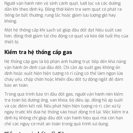
Người vận hành nên vệ sinh cánh quạt, lưới lọc và các đường
dẫn khí theo định kỳ. Đồng thời kiểm tra xem quạt có phát ra
tiếng ồn bất thường, rung lắc hoặc giảm lưu lượng gió hay
không.
Một hệ thống cấp khí sạch sẽ giúp đầu đốt đạt hiệu suất cao
hơn, đồng thời giảm tải cho động cơ quạt và kéo dài tuổi thọ của
thiết bị.
Kiểm tra hệ thống cấp gas
Hệ thống cấp gas là bộ phận ảnh hưởng trực tiếp đến khả năng
vận hành ổn định của đầu đốt. Chỉ cần áp suất gas không ổn
định hoặc xuất hiện hiện tượng rò rỉ cũng có thể làm ngọn lửa
cháy yếu, chập chờn hoặc khiến đầu đốt tự động ngắt để đảm
bảo an toàn.
Trong quá trình bảo trì đầu đốt gas, người vận hành nên kiểm
tra toàn bộ đường ống, van khóa, bộ điều áp, đồng hồ áp suất
và các điểm kết nối. Nếu phát hiện hiện tượng rò rỉ, cần xử lý
ngay trước khi đưa hệ thống vào hoạt động trở lại. Việc kiểm tra
định kỳ không chỉ giúp đầu đốt vận hành hiệu quả mà còn hạn
chế các nguy cơ mất an toàn trong quá trình sử dụng.