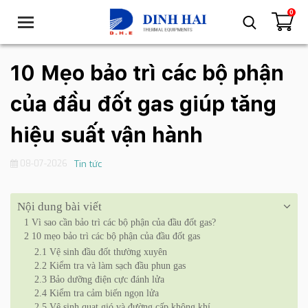
0
T
o
g
g
10 Mẹo bảo trì các bộ phận
l
e
của đầu đốt gas giúp tăng
n
a
hiệu suất vận hành
v
i
08-07-2026
Tin tức
g
a
t
Nội dung bài viết
i
1
Vì sao cần bảo trì các bộ phận của đầu đốt gas?
o
2
10 mẹo bảo trì các bộ phận của đầu đốt gas
n
2.1
Vệ sinh đầu đốt thường xuyên
2.2
Kiểm tra và làm sạch đầu phun gas
2.3
Bảo dưỡng điện cực đánh lửa
2.4
Kiểm tra cảm biến ngọn lửa
2.5
Vệ sinh quạt gió và đường cấp không khí