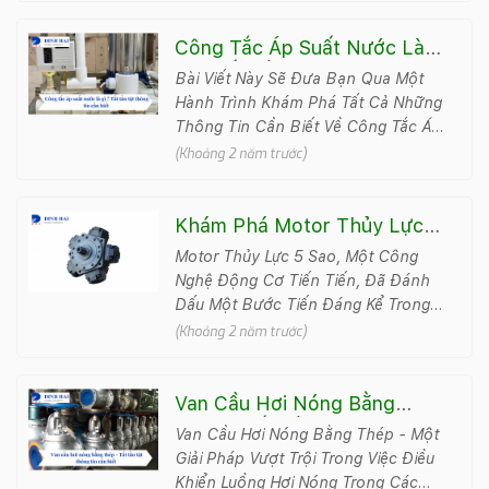
Công Tắc Áp Suất Nước Là
Gì ? Tất Tần Tật Thông Tin
Bài Viết Này Sẽ Đưa Bạn Qua Một
Cần Biết
Hành Trình Khám Phá Tất Cả Những
Thông Tin Cần Biết Về Công Tắc Áp
Suất Nước, Từ Cấu Tạo Và Nguyên
(Khoảng 2 năm trước)
Lý Hoạt Đ&#7..
Khám Phá Motor Thủy Lực 5
Sao Công Nghệ Động Cơ
Motor Thủy Lực 5 Sao, Một Công
Tiến Tiến
Nghệ Động Cơ Tiến Tiến, Đã Đánh
Dấu Một Bước Tiến Đáng Kể Trong
Lĩnh Vực Thủy Lực Và Cơ Khí. Với
(Khoảng 2 năm trước)
Khả Năng Biến Đ&#78..
Van Cầu Hơi Nóng Bằng
Thép - Tất Tần Tật Thông
Van Cầu Hơi Nóng Bằng Thép - Một
Tin Cần Biết
Giải Pháp Vượt Trội Trong Việc Điều
Khiển Luồng Hơi Nóng Trong Các