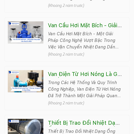
Ứng Dụng Công Nghiệp Và Xử Lý
(Khoảng 2 năm trước)
Chất Lỏng. Qua Bài Viết N&agrave..
Van Cầu Hơi Mặt Bích - Giải
Pháp Công Nghệ Vận
Van Cầu Hơi Mặt Bích - Một Giải
Chuyển Nhiệt
Pháp Công Nghệ Vượt Bậc Trong
Việc Vận Chuyển Nhiệt Đang Dần
Khẳng Định Vai Trò Quan Trọng Của
(Khoảng 2 năm trước)
Mình Trong Các Hệ Thống Công
Nghiệp V&..
Van Điện Từ Hơi Nóng Là Gì
? Cấu Tạo Và Nguyên Lý
Trong Các Hệ Thống Và Quy Trình
Hoạt Động
Công Nghiệp, Van Điện Từ Hơi Nóng
Đã Trở Thành Một Giải Pháp Quan
Trọng Để Kiểm Soát Và Điều Chỉnh
(Khoảng 2 năm trước)
Dòng Chảy Của Chất..
Thiết Bị Trao Đổi Nhiệt Dạng
Ống Chùm - Thông Tin Cần
Thiết Bị Trao Đổi Nhiệt Dạng Ống