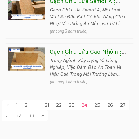
Gạch Chịu Lửa Samot A :
Hiểu Rõ Về Cấu Tạo Và Ứng
Gạch Chịu Lửa Samot A, Một Loại
Dụng
Vật Liệu Đặc Biệt Có Khả Năng Chịu
Nhiệt Và Chống Ăn Mòn, Đã Từ Lâu
Trở Thành Lựa Chọn Ưu Tiên Trong
(Khoảng 3 năm trước)
Các Ứng Dụng Đ&..
Gạch Chịu Lửa Cao Nhôm :
Tất Tần Tật Những Điều Cần
Trong Ngành Xây Dựng Và Công
Biết
Nghiệp, Việc Đảm Bảo An Toàn Và
Hiệu Quả Trong Môi Trường Làm
Việc Khắc Nghiệt Luôn Là Ưu Tiên
(Khoảng 3 năm trước)
Hàng Đầu. Một Trong Những Giải
Ph..
«
1
2
...
21
22
23
24
25
26
27
...
32
33
»