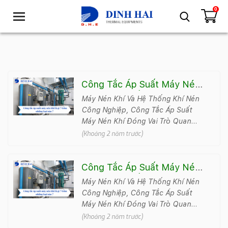
0
T
o
g
g
l
e
n
Công Tắc Áp Suất Máy Nén
a
Khí Là Gì ? Gồm Những Loại
Máy Nén Khí Và Hệ Thống Khí Nén
v
Nào ?
Công Nghiệp, Công Tắc Áp Suất
i
Máy Nén Khí Đóng Vai Trò Quan
g
Trọng Trong Việc Đảm Bảo Hiệu
(Khoảng 2 năm trước)
a
Suất, An Toàn Và Bảo Vệ Ch..
t
i
Công Tắc Áp Suất Máy Nén
o
Khí Là Gì ? Gồm Những Loại
Máy Nén Khí Và Hệ Thống Khí Nén
n
Nào ?
Công Nghiệp, Công Tắc Áp Suất
Máy Nén Khí Đóng Vai Trò Quan
Trọng Trong Việc Đảm Bảo Hiệu
(Khoảng 2 năm trước)
Suất, An Toàn Và Bảo Vệ Ch..