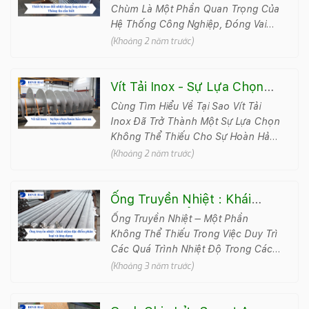
Biết
Chùm Là Một Phần Quan Trọng Của
Hệ Thống Công Nghiệp, Đóng Vai
Trò Quyết Định Trong Việc Điều
(Khoảng 2 năm trước)
Chỉnh Và Kiểm Soát Nhiệt Đ..
Vít Tải Inox - Sự Lựa Chọn
Hoàn Hảo Cho An Toàn Và
Cùng Tìm Hiểu Về Tại Sao Vít Tải
Tiện Lợi
Inox Đã Trở Thành Một Sự Lựa Chọn
Không Thể Thiếu Cho Sự Hoàn Hảo
Và Tiện Lợi Trong Môi Trường Công
(Khoảng 2 năm trước)
Nghiệp Ngày Nay Qua B&agrav..
Ống Truyền Nhiệt : Khái
Niệm Đặc Điểm Phân Loại Và
Ống Truyền Nhiệt – Một Phần
Ứng Dụng
Không Thể Thiếu Trong Việc Duy Trì
Các Quá Trình Nhiệt Độ Trong Các
Ngành Công Nghiệp Khác Nhau. Từ
(Khoảng 3 năm trước)
Việc Đảm Bảo Sự An Toàn Và Hi&#..