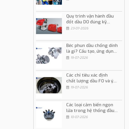
Quy trình vận hành đầu
đốt dầu DO đúng kỹ
thuật và an toàn
23-07-2026
Béc phun dầu chống dính
là gì? Cấu tạo, ứng dụng
và cách sử dụng
19-07-2026
Các chỉ tiêu xác định
chất lượng dầu FO và ý
nghĩa trong vận hành
19-07-2026
Các loại cảm biến ngọn
lửa trong hệ thống đầu
đốt dầu và gas
10-07-2026