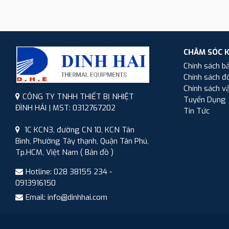
CHĂM SÓC 
Chính sách b
Chính sách đổ
Chính sách v
CÔNG TY TNHH THIẾT BỊ NHIỆT
Tuyển Dụng
ĐÌNH HẢI | MST: 0312767202
Tin Tức
1C KCN3, đường CN 10, KCN Tân
Bình, Phường Tây thạnh, Quận Tân Phú,
Tp.HCM, Việt Nam
( Bản đồ )
Hotline: 028 38155 234 -
0913916150
Email: info@dinhhai.com