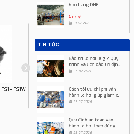
Kho hàng DHE
Liên hệ
01-07-2021
TIN TỨC
Bảo trì lò hơi là gì? Quy
trình và lịch bảo trì định
kỳ
24-07-2026
 FS1 - FS1W
Rơ Le Ngắt Dòng Chất Lỏng FS7-4; 4E;
Cách tối ưu chi phí vận
4W Mc Donnell
hành lò hơi giúp giảm chi
phí sản xuất
23-07-2026
Liên hệ
Quy định an toàn vận
hành lò hơi theo đúng
quy trình kỹ thuật
23-07-2026