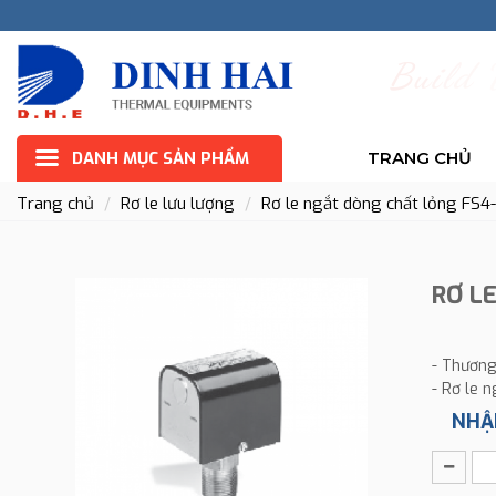
B
u
i
l
d
DANH MỤC SẢN PHẨM
TRANG CHỦ
Trang chủ
Rơ le lưu lượng
Rơ le ngắt dòng chất lỏng FS4
RƠ L
- Thương
- Rơ le 
NHẬ