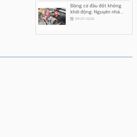
Động cơ đầu đốt không
khởi động: Nguyên nhân
và cách khắc phục
09-07-2026