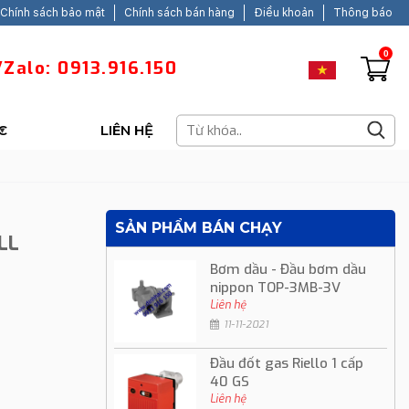
Chính sách bảo mật
Chính sách bán hàng
Điều khoản
Thông báo
0
Zalo: 0913.916.150
C
LIÊN HỆ
SẢN PHẨM BÁN CHẠY
LL
Bơm dầu - Đầu bơm dầu
nippon TOP-3MB-3V
Liên hệ
11-11-2021
Đầu đốt gas Riello 1 cấp
40 GS
Liên hệ