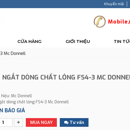
Khuyến mãi
V
a
l
u
e
-
B
a
c
Mobile/
CỬA HÀNG
GIỚI THIỆU
TIN TỨ
-3 Mc Donnell
E NGẮT DÒNG CHẤT LỎNG FS4-3 MC DONNE
 hiệu: Mc Donnell
ngắt dòng chất lỏng FS4-3 Mc Donnell
N BÁO GIÁ
MUA NGAY
Tư vấn