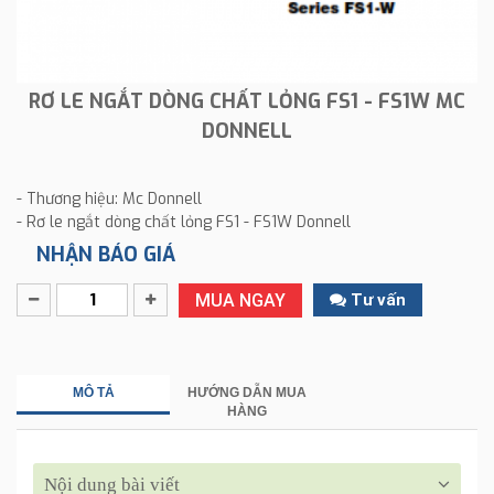
RƠ LE NGẮT DÒNG CHẤT LỎNG FS1 - FS1W MC
DONNELL
- Thương hiệu: Mc Donnell
- Rơ le ngắt dòng chất lỏng FS1 - FS1W Donnell
NHẬN BÁO GIÁ
MUA NGAY
Tư vấn
MÔ TẢ
HƯỚNG DẪN MUA
HÀNG
Nội dung bài viết