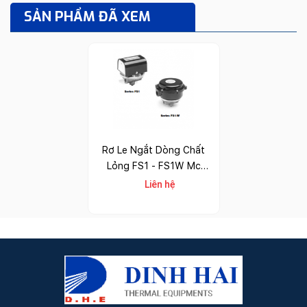
SẢN PHẨM ĐÃ XEM
Rơ Le Ngắt Dòng Chất
Lỏng FS1 - FS1W Mc
Donnell
Liên hệ