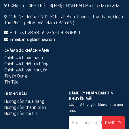
CÔNG TY TNHH THIẾT BỊ NHIỆT ĐÌNH HẢI | MST: 0312767202
1C KCN3, đường CN 10, KCN Tân Bình, Phường Tây thạnh, Quận
Tân Phú, Tp.HCM, Việt Nam
( Bản đồ )
Hotline: 028 38155 234 - 0913916150
Email: info@dinhhai.com
CHĂM SÓC KHÁCH HÀNG
Chính sách bảo hành
Chính sách đổi trả hàng
Chính sách vận chuyển
Tuyển Dụng
Tin Tức
ĐĂNG KÝ NHẬN BẢN TIN
HƯỚNG DẪN
KHUYẾN MÃI
Hướng dẫn mua hàng
Cập nhật thông tin khuyến mãi mới
Hướng dẫn thanh toán
nhất
Hướng dẫn đổi trả
ĐĂNG KÝ