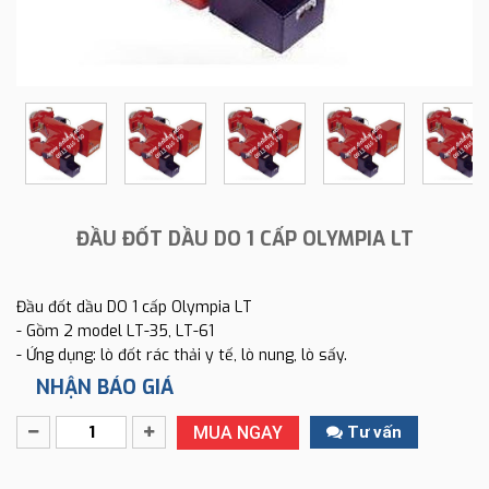
ĐẦU ĐỐT DẦU DO 1 CẤP OLYMPIA LT
Đầu đốt dầu DO 1 cấp Olympia LT
- Gồm 2 model LT-35, LT-61
- Ứng dụng: lò đốt rác thải y tế, lò nung, lò sấy.
NHẬN BÁO GIÁ
MUA NGAY
Tư vấn