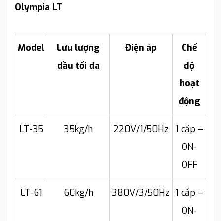
Olympia LT
Model
Lưu lượng
Điện áp
Chế
dầu tối đa
độ
hoạt
động
LT-35
35kg/h
220V/1/50Hz
1 cấp –
ON-
OFF
LT-61
60kg/h
380V/3/50Hz
1 cấp –
ON-