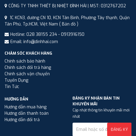
CÔNG TY TNHH THIẾT BỊ NHIỆT ĐÌNH HẢI | MST: 0312767202
1C KCN3, đường CN 10, KCN Tân Bình, Phường Tây thạnh, Quận
Tân Phú, Tp.HCM, Việt Nam
( Bản đồ )
Hotline: 028 38155 234 - 0913916150
Email: info@dinhhai.com
CHĂM SÓC KHÁCH HÀNG
Chính sách bảo hành
Chính sách đổi trả hàng
Chính sách vận chuyển
Tuyển Dụng
Tin Tức
ĐĂNG KÝ NHẬN BẢN TIN
HƯỚNG DẪN
KHUYẾN MÃI
Hướng dẫn mua hàng
Cập nhật thông tin khuyến mãi mới
Hướng dẫn thanh toán
nhất
Hướng dẫn đổi trả
ĐĂNG KÝ