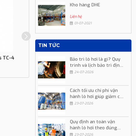
Kho hàng DHE
Liên hệ
01-07-2021
TIN TỨC
s TC-4
Thiết Bị Điều Chỉnh Mực Nước Lò Hơi
Bảo trì lò hơi là gì? Quy
MC 94
trình và lịch bảo trì định
kỳ
Liên hệ
24-07-2026
Cách tối ưu chi phí vận
hành lò hơi giúp giảm chi
phí sản xuất
23-07-2026
Quy định an toàn vận
hành lò hơi theo đúng
quy trình kỹ thuật
23-07-2026