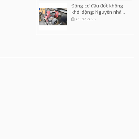
Động cơ đầu đốt không
khởi động: Nguyên nhân
và cách khắc phục
09-07-2026