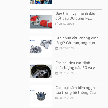
Quy trình vận hành đầu
đốt dầu DO đúng kỹ
thuật và an toàn
23-07-2026
Béc phun dầu chống dính
là gì? Cấu tạo, ứng dụng
và cách sử dụng
19-07-2026
Các chỉ tiêu xác định
chất lượng dầu FO và ý
nghĩa trong vận hành
19-07-2026
Các loại cảm biến ngọn
lửa trong hệ thống đầu
đốt dầu và gas
10-07-2026