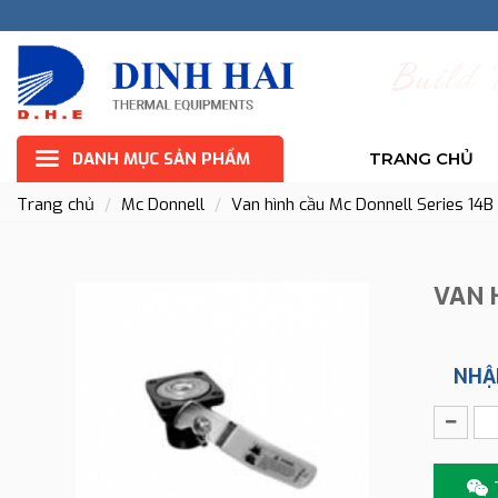
B
u
i
l
d
DANH MỤC SẢN PHẨM
TRANG CHỦ
Trang chủ
Mc Donnell
Van hình cầu Mc Donnell Series 14B
VAN 
NHẬ