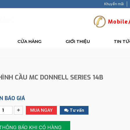
Khuyến mãi
V
a
l
u
e
-
B
a
c
Mobile/
CỬA HÀNG
GIỚI THIỆU
TIN TỨ
HÌNH CẦU MC DONNELL SERIES 14B
N BÁO GIÁ
MUA NGAY
Tư vấn
THÔNG BÁO KHI CÓ HÀNG