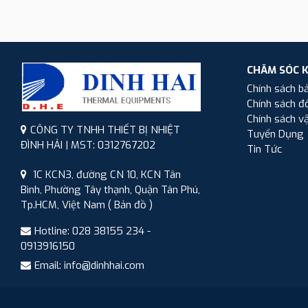
CHĂM SÓC 
Chính sách b
Chính sách đổ
Chính sách v
CÔNG TY TNHH THIẾT BỊ NHIỆT
Tuyển Dụng
ĐÌNH HẢI | MST: 0312767202
Tin Tức
1C KCN3, đường CN 10, KCN Tân
Bình, Phường Tây thạnh, Quận Tân Phú,
Tp.HCM, Việt Nam
( Bản đồ )
Hotline: 028 38155 234 -
0913916150
Email: info@dinhhai.com