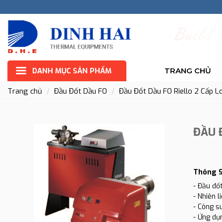
B
u
i
l
d
DANH MỤC SẢN PHẨM
TRANG CHỦ
Trang chủ
Đầu Đốt Dầu FO
Đầu Đốt Dầu FO Riello 2 Cấp L
ĐẦU 
Thông S
- Đầu đốt
- Nhiên 
- Công s
- Ứng dụn