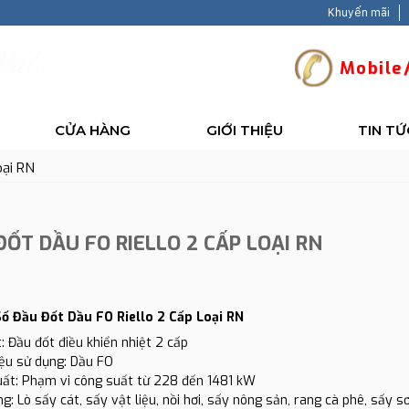
Khuyến mãi
V
a
l
u
e
-
B
a
c
k
Mobile/
CỬA HÀNG
GIỚI THIỆU
TIN TỨ
oại RN
ĐỐT DẦU FO RIELLO 2 CẤP LOẠI RN
ố Đầu Đốt Dầu FO Riello 2 Cấp Loại RN
: Đầu đốt điều khiển nhiệt 2 cấp
liệu sử dụng: Dầu FO
uất: Phạm vi công suất từ 228 đến 1481 kW
g: Lò sấy cát, sấy vật liệu, nồi hơi, sấy nông sản, rang cà phê, sấy sơn