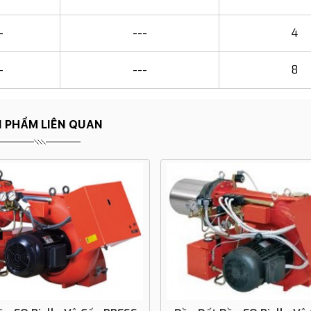
-
---
4
-
---
8
 PHẨM LIÊN QUAN