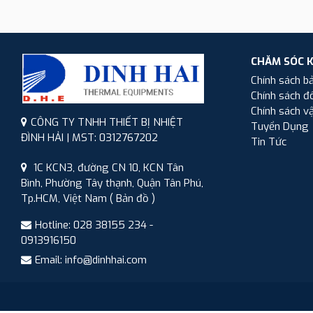
CHĂM SÓC 
Chính sách b
Chính sách đổ
Chính sách v
CÔNG TY TNHH THIẾT BỊ NHIỆT
Tuyển Dụng
ĐÌNH HẢI | MST: 0312767202
Tin Tức
1C KCN3, đường CN 10, KCN Tân
Bình, Phường Tây thạnh, Quận Tân Phú,
Tp.HCM, Việt Nam
( Bản đồ )
Hotline: 028 38155 234 -
0913916150
Email: info@dinhhai.com