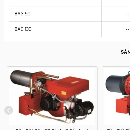
BAG 50
--
BAG 130
--
SẢN