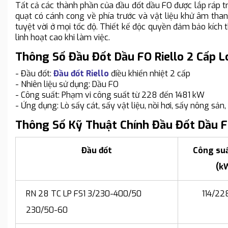
Tất cả các thành phần của đầu đốt dầu FO được lắp ráp tr
quạt có cánh cong về phía trước và vật liệu khử âm tha
tuyệt vời ở mọi tốc độ. Thiết kế độc quyền đảm bảo kích 
linh hoạt cao khi làm việc.
Thông Số Đầu Đốt Dầu FO Riello 2 Cấp L
- Đầu đốt:
Đầu đốt Riello
điều khiển nhiệt 2 cấp
- Nhiên liệu sử dụng: Dầu FO
- Công suất: Phạm vi công suất từ 228 đến 1481 kW
- Ứng dụng: Lò sấy cát, sấy vật liệu, nồi hơi, sấy nông sản, 
Thông Số Kỹ Thuật Chính Đầu Đốt Dầu FO
Đầu đốt
Công suấ
(k
RN 28 TC LP FS1 3/230-400/50
114/22
230/50-60