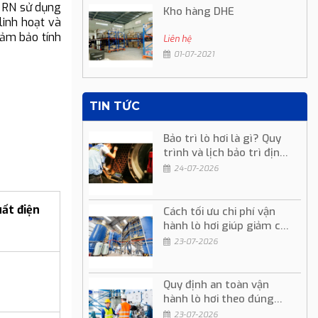
RN sử dụng
Kho hàng DHE
linh hoạt và
đảm bảo tính
Liên hệ
01-07-2021
TIN TỨC
Bảo trì lò hơi là gì? Quy
trình và lịch bảo trì định
kỳ
24-07-2026
ất điện
Cách tối ưu chi phí vận
hành lò hơi giúp giảm chi
phí sản xuất
23-07-2026
Quy định an toàn vận
hành lò hơi theo đúng
quy trình kỹ thuật
23-07-2026