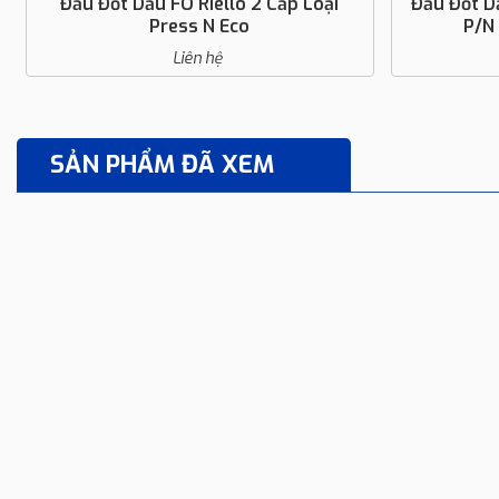
Đầu Đốt Dầu FO Riello Vô Cấp PRESS
Đầu Đốt D
P/N – Tán Sương Áp Lực
P/NA
Liên hệ
SẢN PHẨM ĐÃ XEM