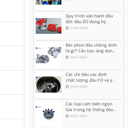
Quy trình vận hành đầu
đốt dầu DO đúng kỹ
thuật và an toàn
23-07-2026
Béc phun dầu chống dính
là gì? Cấu tạo, ứng dụng
và cách sử dụng
19-07-2026
Các chỉ tiêu xác định
chất lượng dầu FO và ý
nghĩa trong vận hành
19-07-2026
Các loại cảm biến ngọn
lửa trong hệ thống đầu
đốt dầu và gas
10-07-2026