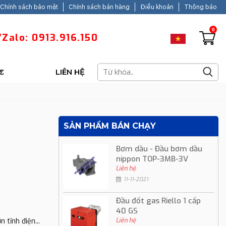
Chính sách bảo mật
Chính sách bán hàng
Điều khoản
Thông báo
0
Zalo: 0913.916.150
C
LIÊN HỆ
SẢN PHẨM BÁN CHẠY
Bơm dầu - Đầu bơm dầu
nippon TOP-3MB-3V
Liên hệ
11-11-2021
Đầu đốt gas Riello 1 cấp
40 GS
Liên hệ
 tĩnh điện...