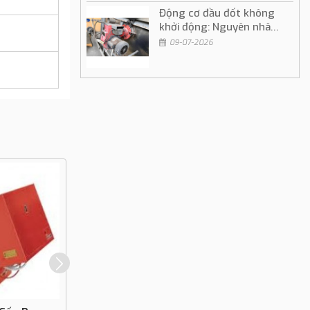
Động cơ đầu đốt không
khởi động: Nguyên nhân
và cách khắc phục
09-07-2026