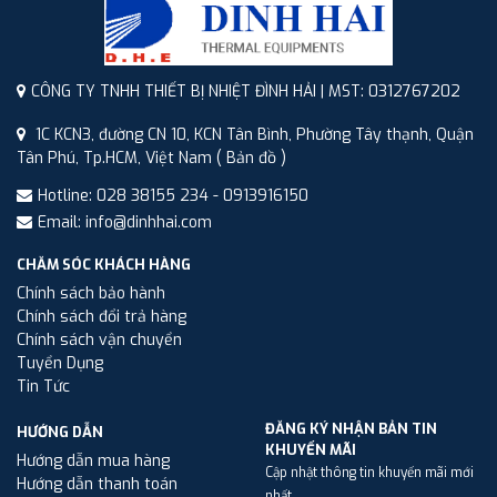
CÔNG TY TNHH THIẾT BỊ NHIỆT ĐÌNH HẢI | MST: 0312767202
1C KCN3, đường CN 10, KCN Tân Bình, Phường Tây thạnh, Quận
Tân Phú, Tp.HCM, Việt Nam
( Bản đồ )
Hotline: 028 38155 234 - 0913916150
Email: info@dinhhai.com
CHĂM SÓC KHÁCH HÀNG
Chính sách bảo hành
Chính sách đổi trả hàng
Chính sách vận chuyển
Tuyển Dụng
Tin Tức
ĐĂNG KÝ NHẬN BẢN TIN
HƯỚNG DẪN
KHUYẾN MÃI
Hướng dẫn mua hàng
Cập nhật thông tin khuyến mãi mới
Hướng dẫn thanh toán
nhất