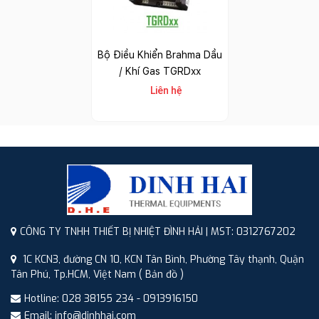
Bộ Điều Khiển Brahma Dầu
/ Khí Gas TGRDxx
Liên hệ
CÔNG TY TNHH THIẾT BỊ NHIỆT ĐÌNH HẢI | MST: 0312767202
1C KCN3, đường CN 10, KCN Tân Bình, Phường Tây thạnh, Quận
Tân Phú, Tp.HCM, Việt Nam
( Bản đồ )
Hotline: 028 38155 234 - 0913916150
Email: info@dinhhai.com