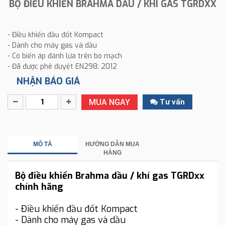
BỘ ĐIỀU KHIỂN BRAHMA DẦU / KHÍ GAS TGRDXX
- Điều khiển đầu đốt Kompact
- Dành cho máy gas và dầu
- Có biến áp đánh lửa trên bo mạch
- Đã được phê duyệt EN298: 2012
NHẬN BÁO GIÁ
MUA NGAY
Tư vấn
MÔ TẢ
HƯỚNG DẪN MUA
HÀNG
Bộ điều khiển Brahma dầu / khí gas TGRDxx
chính hãng
- Điều khiển đầu đốt Kompact
- Dành cho máy gas và dầu