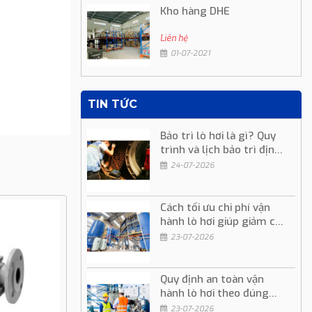
Kho hàng DHE
Liên hệ
01-07-2021
TIN TỨC
Bảo trì lò hơi là gì? Quy
trình và lịch bảo trì định
kỳ
24-07-2026
Cách tối ưu chi phí vận
hành lò hơi giúp giảm chi
phí sản xuất
23-07-2026
Quy định an toàn vận
hành lò hơi theo đúng
quy trình kỹ thuật
23-07-2026