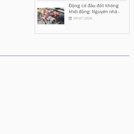
Động cơ đầu đốt không
khởi động: Nguyên nhân
và cách khắc phục
09-07-2026