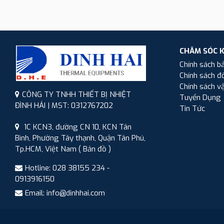
CHĂM SÓC 
Chính sách b
Chính sách đổ
Chính sách v
CÔNG TY TNHH THIẾT BỊ NHIỆT
Tuyển Dụng
ĐÌNH HẢI | MST: 0312767202
Tin Tức
1C KCN3, đường CN 10, KCN Tân
Bình, Phường Tây thạnh, Quận Tân Phú,
Tp.HCM, Việt Nam
( Bản đồ )
Hotline: 028 38155 234 -
0913916150
Email: info@dinhhai.com