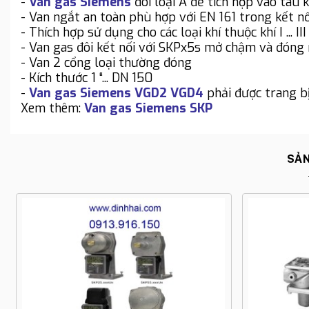
-
Van gas Siemens
đôi loại A để tích hợp vào tàu k
- Van ngắt an toàn phù hợp với EN 161 trong kết nố
- Thích hợp sử dụng cho các loại khí thuộc khí I ... III
- Van gas đôi kết nối với SKPx5s mở chậm và đóng
- Van 2 cổng loại thường đóng
- Kích thước 1 “... DN 150
-
Van gas Siemens VGD2 VGD4
phải được trang b
Xem thêm:
Van gas Siemens SKP
SẢN