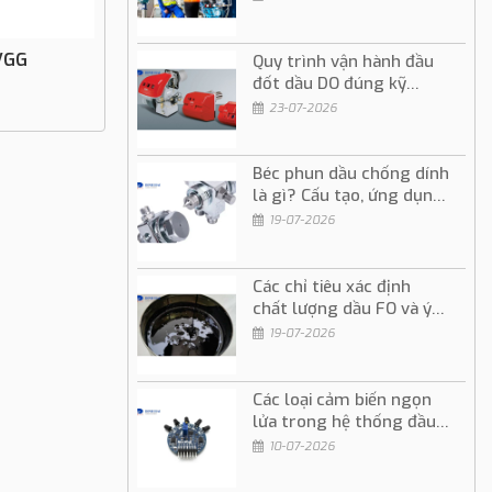
VGG
Quy trình vận hành đầu
đốt dầu DO đúng kỹ
thuật và an toàn
23-07-2026
Béc phun dầu chống dính
là gì? Cấu tạo, ứng dụng
và cách sử dụng
19-07-2026
Các chỉ tiêu xác định
chất lượng dầu FO và ý
nghĩa trong vận hành
19-07-2026
Các loại cảm biến ngọn
lửa trong hệ thống đầu
đốt dầu và gas
10-07-2026