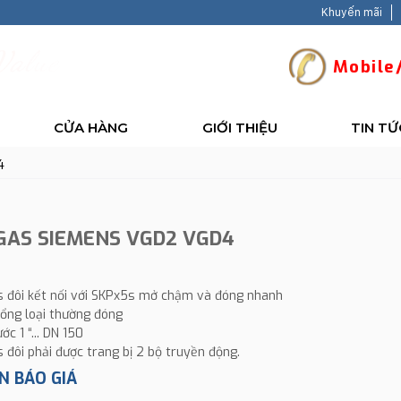
Khuyến mãi
V
a
l
u
e
-
B
a
c
Mobile/
CỬA HÀNG
GIỚI THIỆU
TIN TỨ
4
GAS SIEMENS VGD2 VGD4
s đôi kết nối với SKPx5s mở chậm và đóng nhanh
cổng loại thường đóng
ớc 1 “... DN 150
s đôi phải được trang bị 2 bộ truyền động.
N BÁO GIÁ