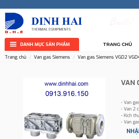
B
u
i
l
d
DANH MỤC SẢN PHẨM
TRANG CHỦ
Trang chủ
Van gas Siemens
Van gas Siemens VGD2 VGD
VAN 
- Van ga
- Van 2 
- Kích thư
- Van ga
NHẬ