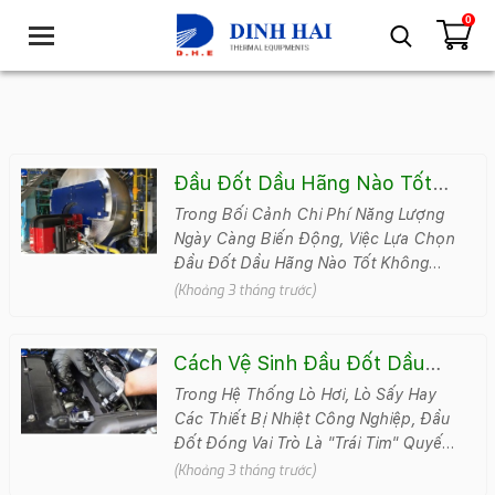
0
T
o
g
g
l
e
n
Đầu Đốt Dầu Hãng Nào Tốt?
a
Top Thương Hiệu Nên Chọn
Trong Bối Cảnh Chi Phí Năng Lượng
v
Ngày Càng Biến Động, Việc Lựa Chọn
i
Đầu Đốt Dầu Hãng Nào Tốt Không
g
Còn Là Quyết Định Đơn Giản. Đây Là
(Khoảng 3 tháng trước)
a
Yế..
t
i
Cách Vệ Sinh Đầu Đốt Dầu
o
Đúng Kỹ Thuật
Trong Hệ Thống Lò Hơi, Lò Sấy Hay
n
Các Thiết Bị Nhiệt Công Nghiệp, Đầu
Đốt Đóng Vai Trò Là "trái Tim" Quyết
Định Hiệu Suất Vận Hành. Tuy Nhiên,
(Khoảng 3 tháng trước)
Sau Một Thời G..