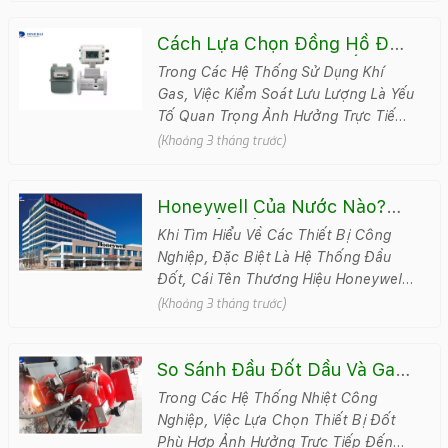
Cách Lựa Chọn Đồng Hồ Đo
Lưu Lượng Cho Hệ Thống
Trong Các Hệ Thống Sử Dụng Khí
Gas
Gas, Việc Kiểm Soát Lưu Lượng Là Yếu
Tố Quan Trọng Ảnh Hưởng Trực Tiếp
Đến Hiệu Suất Và Độ An Toàn. Lựa
(Khoảng 3 tháng trước)
Chọn Đúng &#..
Honeywell Của Nước Nào?
Tìm Hiểu Về Thương Hiệu
Khi Tìm Hiểu Về Các Thiết Bị Công
Honeywell
Nghiệp, Đặc Biệt Là Hệ Thống Đầu
Đốt, Cái Tên Thương Hiệu Honeywell
Thường Xuyên Được Nhắc Đến. Tuy
(Khoảng 3 tháng trước)
Nhiên, Không ..
So Sánh Đầu Đốt Dầu Và Gas:
Nên Chọn Loại Nào?
Trong Các Hệ Thống Nhiệt Công
Nghiệp, Việc Lựa Chọn Thiết Bị Đốt
Phù Hợp Ảnh Hưởng Trực Tiếp Đến