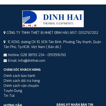
CÔNG TY TNHH THIẾT BỊ NHIỆT ĐÌNH HẢI | MST: 0312767202
1C KCN3, đường CN 10, KCN Tân Bình, Phường Tây thạnh, Quận
Tân Phú, Tp.HCM, Việt Nam
( Bản đồ )
Hotline: 028 38155 234 - 0913916150
Email: info@dinhhai.com
CHĂM SÓC KHÁCH HÀNG
Chính sách bảo hành
Chính sách đổi trả hàng
Chính sách vận chuyển
Tuyển Dụng
Tin Tức
ĐĂNG KÝ NHẬN BẢN TIN
HƯỚNG DẪN