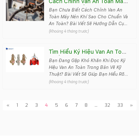
Cách Chỉnh Van An Toàn Máy
Nén Khí Chuẩn Kỹ Thuật Và
Bạn Chưa Biết Cách Chỉnh Van An
An Toàn
Toàn Máy Nén Khí Sao Cho Chuẩn Và
An Toàn? Bài Viết Sẽ Hướng Dẫn Cụ
Thể Từng Bước Giúp Bạn Điều Chỉnh
(Khoảng 4 tháng trước)
Chính Xác Và Tr&aa..
Tìm Hiểu Ký Hiệu Van An Toàn
Và Ý Nghĩa Quan Trọng
Bạn Đang Gặp Khó Khăn Khi Đọc Ký
Hiệu Van An Toàn Trong Bản Vẽ Kỹ
Thuật? Bài Viết Sẽ Giúp Bạn Hiểu Rõ Ý
Nghĩa Từng Ký Hiệu Và Cách Áp Dụng
(Khoảng 4 tháng trước)
Đúng Tro..
«
1
2
3
4
5
6
7
8
...
32
33
»