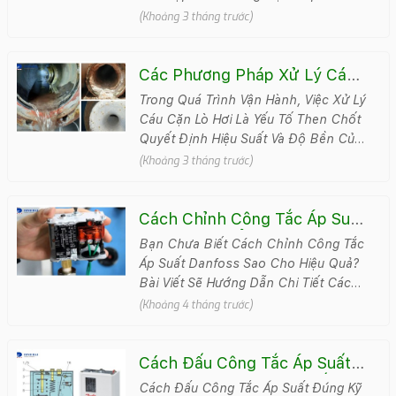
Hiệu Suất Và Chi Phí Vận Hành. Giữa
(Khoảng 3 tháng trước)
Hai Lựa Chọn Phổ Bi..
Các Phương Pháp Xử Lý Cáu
Cặn Lò Hơi Hiệu Quả, Tránh
Trong Quá Trình Vận Hành, Việc Xử Lý
Tắc Nghẽn
Cáu Cặn Lò Hơi Là Yếu Tố Then Chốt
Quyết Định Hiệu Suất Và Độ Bền Của
Hệ Thống. Nếu Không Kiểm Soát Tốt,
(Khoảng 3 tháng trước)
C&aacu..
Cách Chỉnh Công Tắc Áp Suất
Danfoss Chuẩn Kỹ Thuật, An
Bạn Chưa Biết Cách Chỉnh Công Tắc
Toàn Nhất
Áp Suất Danfoss Sao Cho Hiệu Quả?
Bài Viết Sẽ Hướng Dẫn Chi Tiết Cách
Cài Đặt Đúng Chuẩn, Giúp Thiết Bị
(Khoảng 4 tháng trước)
Hoạt Động Ổn &..
Cách Đấu Công Tắc Áp Suất
Đúng Cách, An Toàn Nhất
Cách Đấu Công Tắc Áp Suất Đúng Kỹ