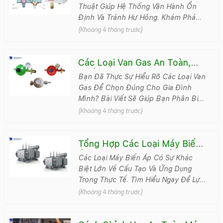
Thuật Giúp Hệ Thống Vận Hành Ổn
Định Và Tránh Hư Hỏng. Khám Phá
Ngay Quy Trình Đấu Nối Chi Tiết Để
(Khoảng 4 tháng trước)
Đảm B&..
Các Loại Van Gas An Toàn,
Chất Lượng Cao Được Ưa
Bạn Đã Thực Sự Hiểu Rõ Các Loại Van
Chuộng Nhất
Gas Để Chọn Đúng Cho Gia Đình
Mình? Bài Viết Sẽ Giúp Bạn Phân Biệt
Từng Loại Và Đưa Ra Giải Pháp Sử
(Khoảng 4 tháng trước)
Dụng An ..
Tổng Hợp Các Loại Máy Biến
Áp Và So Sánh Chi Tiết Từng
Các Loại Máy Biến Áp Có Sự Khác
Loại
Biệt Lớn Về Cấu Tạo Và Ứng Dụng
Trong Thực Tế. Tìm Hiểu Ngay Để Lựa
Chọn Đúng Thiết Bị, Đảm Bảo Vận
(Khoảng 4 tháng trước)
Hành &#789..