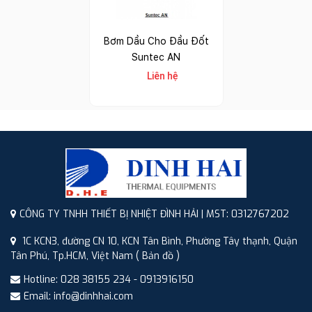
Bơm Dầu Cho Đầu Đốt
Suntec AN
Liên hệ
CÔNG TY TNHH THIẾT BỊ NHIỆT ĐÌNH HẢI | MST: 0312767202
1C KCN3, đường CN 10, KCN Tân Bình, Phường Tây thạnh, Quận
Tân Phú, Tp.HCM, Việt Nam
( Bản đồ )
Hotline: 028 38155 234 - 0913916150
Email: info@dinhhai.com