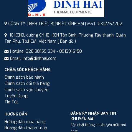
CÔNG TY TNHH THIẾT BỊ NHIỆT ĐÌNH HẢI | MST: 0312767202
1C KCN3, đường CN 10, KCN Tân Bình, Phường Tây thạnh, Quận
Tân Phú, Tp.HCM, Việt Nam
( Bản đồ )
Hotline: 028 38155 234 - 0913916150
Email: info@dinhhai.com
CHĂM SÓC KHÁCH HÀNG
Chính sách bảo hành
Chính sách đổi trả hàng
Chính sách vận chuyển
Tuyển Dụng
Tin Tức
ĐĂNG KÝ NHẬN BẢN TIN
HƯỚNG DẪN
KHUYẾN MÃI
Hướng dẫn mua hàng
Cập nhật thông tin khuyến mãi mới
Hướng dẫn thanh toán
nhất