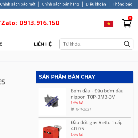
Chính sách bảo mật
Chính sách bán hàng
Điều khoản
Thông báo
0
Zalo: 0913.916.150
C
LIÊN HỆ
SẢN PHẨM BÁN CHẠY
ES
Bơm dầu - Đầu bơm dầu
nippon TOP-3MB-3V
Liên hệ
11-11-2021
Đầu đốt gas Riello 1 cấp
40 GS
Liên hệ