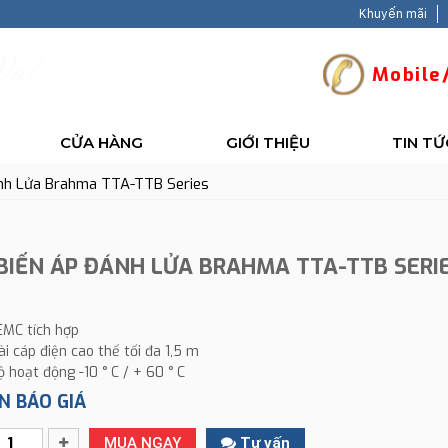
Khuyến mãi
V
a
l
u
e
-
B
a
c
k
Mobile/
CỬA HÀNG
GIỚI THIỆU
TIN TỨ
nh Lửa Brahma TTA-TTB Series
BIẾN ÁP ĐÁNH LỬA BRAHMA TTA-TTB SERI
 EMC tích hợp
ài cáp điện cao thế tối đa 1,5 m
ộ hoạt động -10 ° C / + 60 ° C
N BÁO GIÁ
MUA NGAY
Tư vấn