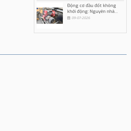
Động cơ đầu đốt không
khởi động: Nguyên nhân
và cách khắc phục
09-07-2026