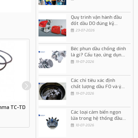
Quy trình vận hành đầu
đốt dầu DO đúng kỹ
thuật và an toàn
23-07-2026
Béc phun dầu chống dính
là gì? Cấu tạo, ứng dụng
và cách sử dụng
19-07-2026
Các chỉ tiêu xác định
chất lượng dầu FO và ý
nghĩa trong vận hành
19-07-2026
ahma TC-TD
Máy Biến Áp Đánh Lửa Brahma TA-TB
Các loại cảm biến ngọn
Series
lửa trong hệ thống đầu
Liên hệ
đốt dầu và gas
10-07-2026