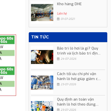
Kho hàng DHE
Liên hệ
01-07-2021
TIN TỨC
Bảo trì lò hơi là gì? Quy
trình và lịch bảo trì định
kỳ
24-07-2026
Cách tối ưu chi phí vận
hành lò hơi giúp giảm chi
phí sản xuất
23-07-2026
Quy định an toàn vận
hành lò hơi theo đúng
quy trình kỹ thuật
23-07-2026