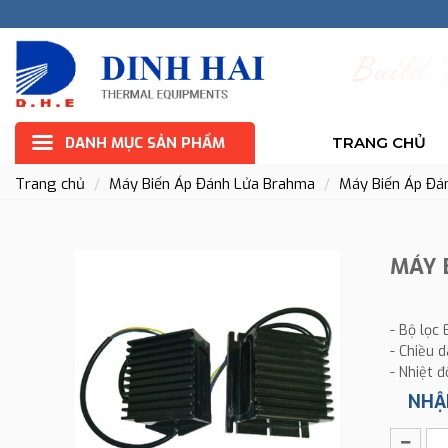
B
u
i
l
d
DANH MỤC SẢN PHẨM
TRANG CHỦ
Trang chủ
Máy Biến Áp Đánh Lửa Brahma
Máy Biến Áp Đá
MÁY 
- Bộ lọc
- Chiều d
- Nhiệt đ
NHẬ