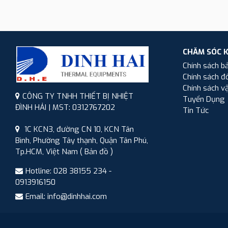
CHĂM SÓC 
Chính sách b
Chính sách đổ
Chính sách v
CÔNG TY TNHH THIẾT BỊ NHIỆT
Tuyển Dụng
ĐÌNH HẢI | MST: 0312767202
Tin Tức
1C KCN3, đường CN 10, KCN Tân
Bình, Phường Tây thạnh, Quận Tân Phú,
Tp.HCM, Việt Nam
( Bản đồ )
Hotline: 028 38155 234 -
0913916150
Email: info@dinhhai.com