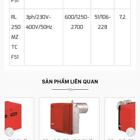
FS1
RL
3ph/230V-
600/1250-
51/106-
7,2
250
400V/50Hz
2700
228
MZ
TC
FS1
SẢN PHẨM LIÊN QUAN