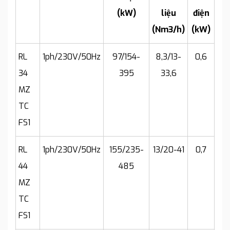
(kW)
liệu
điện
(Nm3/h)
(kW)
RL
1ph/230V/50Hz
97/154-
8,3/13-
0,6
34
395
33,6
MZ
TC
FS1
RL
1ph/230V/50Hz
155/235-
13/20-41
0,7
44
485
MZ
TC
FS1