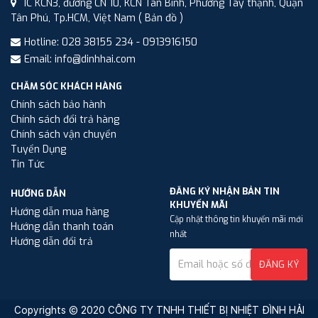
1C KCN3, đường CN 10, KCN Tân Bình, Phường Tây thạnh, Quận
Tân Phú, Tp.HCM, Việt Nam
( Bản đồ )
Hotline: 028 38155 234 - 0913916150
Email: info@dinhhai.com
CHĂM SÓC KHÁCH HÀNG
Chính sách bảo hành
Chính sách đổi trả hàng
Chính sách vận chuyển
Tuyển Dụng
Tin Tức
ĐĂNG KÝ NHẬN BẢN TIN
HƯỚNG DẪN
KHUYẾN MÃI
Hướng dẫn mua hàng
Cập nhật thông tin khuyến mãi mới
Hướng dẫn thanh toán
nhất
Hướng dẫn đổi trả
ĐĂNG KÝ
Copyrights © 2020 CÔNG TY TNHH THIẾT BỊ NHIỆT ĐÌNH HẢI