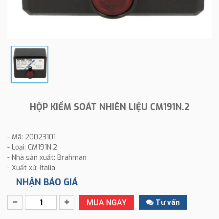
HỘP KIỂM SOÁT NHIÊN LIỆU CM191N.2
- Mã: 20023101
- Loại: CM191N.2
- Nhà sản xuất: Brahman
- Xuất xứ: Italia
NHẬN BÁO GIÁ
MUA NGAY
Tư vấn