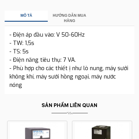
MÔ TẢ
HƯỚNG DẪN MUA
HÀNG
- Điện áp đầu vào: V 50-60Hz
- TW: 1,5s
- TS: 5s
- Điện năng tiêu thụ: 7 VA.
- Phù hợp cho các thiết ị như lò nung, máy sưởi
không khí, máy sưởi hồng ngoại, máy nước
nóng
SẢN PHẨM LIÊN QUAN