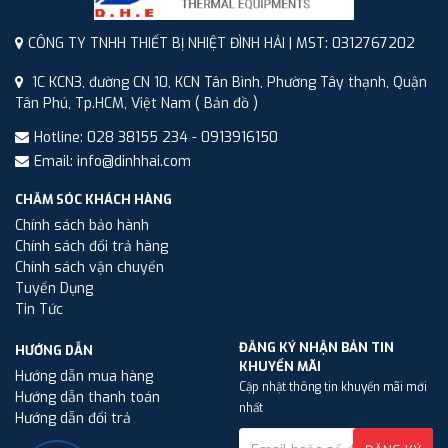
CÔNG TY TNHH THIẾT BỊ NHIỆT ĐÌNH HẢI | MST: 0312767202
1C KCN3, đường CN 10, KCN Tân Bình, Phường Tây thạnh, Quận
Tân Phú, Tp.HCM, Việt Nam
( Bản đồ )
Hotline: 028 38155 234 - 0913916150
Email: info@dinhhai.com
CHĂM SÓC KHÁCH HÀNG
Chính sách bảo hành
Chính sách đổi trả hàng
Chính sách vận chuyển
Tuyển Dụng
Tin Tức
ĐĂNG KÝ NHẬN BẢN TIN
HƯỚNG DẪN
KHUYẾN MÃI
Hướng dẫn mua hàng
Cập nhật thông tin khuyến mãi mới
Hướng dẫn thanh toán
nhất
Hướng dẫn đổi trả