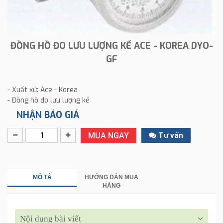
ĐỒNG HỒ ĐO LƯU LƯỢNG KẾ ACE - KOREA DYO-
GF
- Xuất xứ: Ace - Korea
- Đồng hồ đo lưu lượng kế
NHẬN BÁO GIÁ
MUA NGAY
Tư vấn
MÔ TẢ
HƯỚNG DẪN MUA
HÀNG
Nội dung bài viết