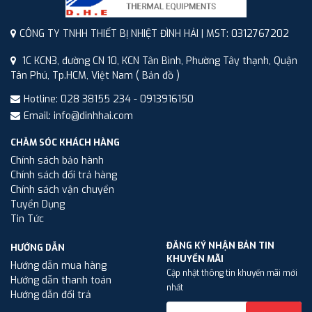
CÔNG TY TNHH THIẾT BỊ NHIỆT ĐÌNH HẢI | MST: 0312767202
1C KCN3, đường CN 10, KCN Tân Bình, Phường Tây thạnh, Quận
Tân Phú, Tp.HCM, Việt Nam
( Bản đồ )
Hotline: 028 38155 234 - 0913916150
Email: info@dinhhai.com
CHĂM SÓC KHÁCH HÀNG
Chính sách bảo hành
Chính sách đổi trả hàng
Chính sách vận chuyển
Tuyển Dụng
Tin Tức
ĐĂNG KÝ NHẬN BẢN TIN
HƯỚNG DẪN
KHUYẾN MÃI
Hướng dẫn mua hàng
Cập nhật thông tin khuyến mãi mới
Hướng dẫn thanh toán
nhất
Hướng dẫn đổi trả