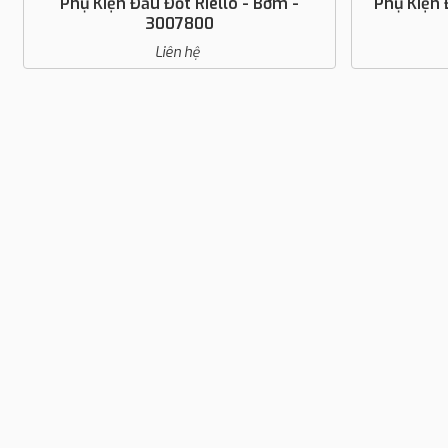
m -
Phụ Kiện Đầu Đốt Riello - Cắm Pin -
Phụ
3013203
Liên hệ