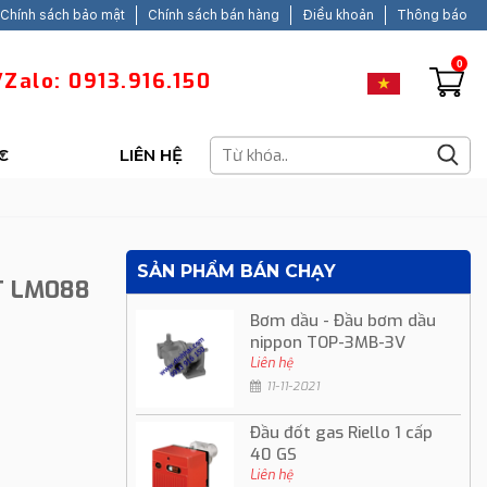
Chính sách bảo mật
Chính sách bán hàng
Điều khoản
Thông báo
0
Zalo: 0913.916.150
C
LIÊN HỆ
SẢN PHẨM BÁN CHẠY
T LM088
Bơm dầu - Đầu bơm dầu
nippon TOP-3MB-3V
Liên hệ
11-11-2021
Đầu đốt gas Riello 1 cấp
40 GS
Liên hệ