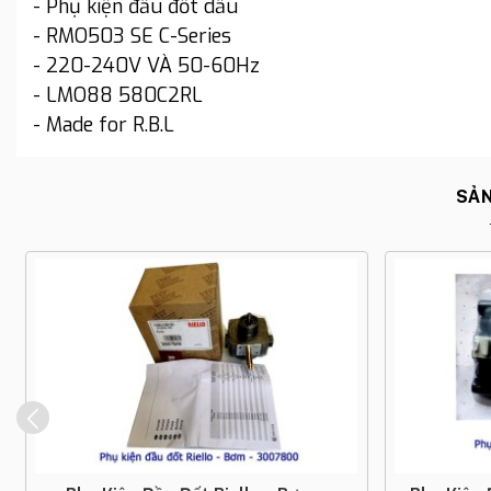
- Phụ kiện đầu đốt dầu
- RMO503 SE C-Series
- 220-240V VÀ 50-60Hz
- LMO88 580C2RL
- Made for R.B.L
SẢN