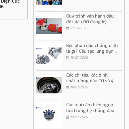
ello FC13
Phụ Kiện Đầu Đốt Riello - Que Dò Gas
3006707
ệ
Liên hệ
Quy trình vận hành đầu
đốt dầu DO đúng kỹ
thuật và an toàn
23-07-2026
Béc phun dầu chống dính
là gì? Cấu tạo, ứng dụng
và cách sử dụng
19-07-2026
Các chỉ tiêu xác định
chất lượng dầu FO và ý
nghĩa trong vận hành
19-07-2026
Các loại cảm biến ngọn
lửa trong hệ thống đầu
đốt dầu và gas
10-07-2026