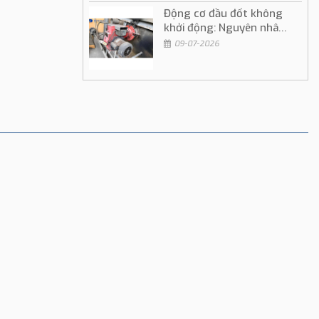
Động cơ đầu đốt không
khởi động: Nguyên nhân
và cách khắc phục
09-07-2026