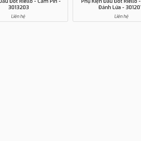
 Kiện Đầu Đốt Riello - Điện Cực
Mắt Thần Ri
Đánh Lửa - 3012016
Liên hệ
Liên h