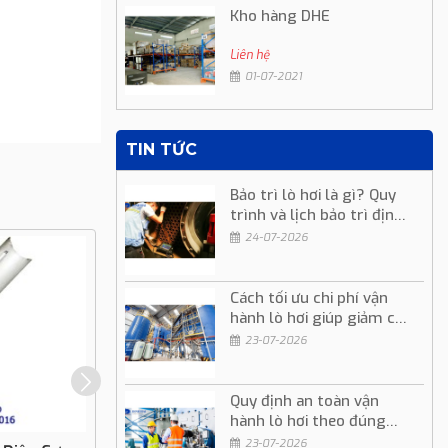
Kho hàng DHE
Liên hệ
01-07-2021
TIN TỨC
Bảo trì lò hơi là gì? Quy
trình và lịch bảo trì định
kỳ
24-07-2026
Cách tối ưu chi phí vận
hành lò hơi giúp giảm chi
phí sản xuất
23-07-2026
Quy định an toàn vận
hành lò hơi theo đúng
quy trình kỹ thuật
23-07-2026