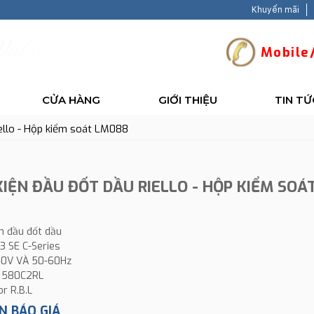
Khuyến mãi
V
a
l
u
e
-
B
a
c
Mobile/
CỬA HÀNG
GIỚI THIỆU
TIN TỨ
iello - Hộp kiểm soát LM088
KIỆN ĐẦU ĐỐT DẦU RIELLO - HỘP KIỂM SOÁ
ện đầu đốt dầu
 SE C-Series
40V VÀ 50-60Hz
 580C2RL
or R.B.L
N BÁO GIÁ