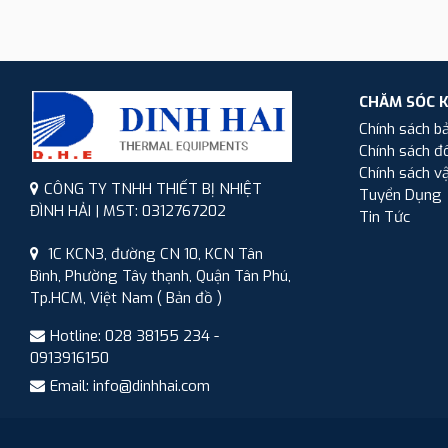
CHĂM SÓC 
Chính sách b
Chính sách đổ
Chính sách v
CÔNG TY TNHH THIẾT BỊ NHIỆT
Tuyển Dụng
ĐÌNH HẢI | MST: 0312767202
Tin Tức
1C KCN3, đường CN 10, KCN Tân
Bình, Phường Tây thạnh, Quận Tân Phú,
Tp.HCM, Việt Nam
( Bản đồ )
Hotline: 028 38155 234 -
0913916150
Email: info@dinhhai.com