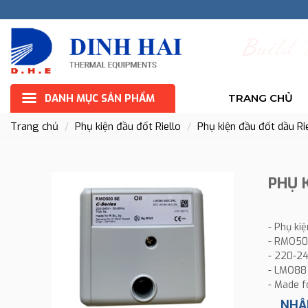
B
u
i
l
d
DANH MỤC SẢN PHẨM
TRANG CHỦ
Trang chủ
Phụ kiện đầu đốt Riello
Phụ kiện đầu đốt dầu R
PHỤ 
- Phụ ki
- RMO503
- 220-2
- LMO88
- Made f
NHẬ