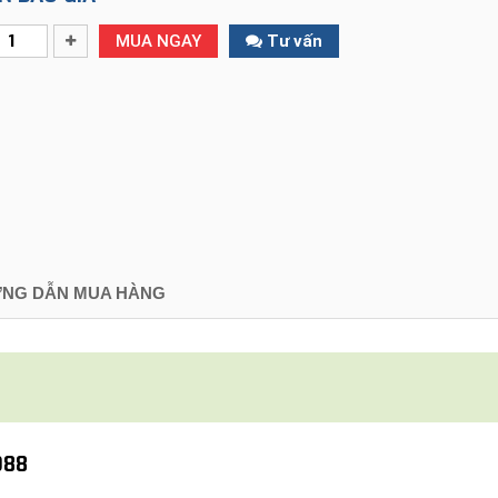
MUA NGAY
Tư vấn
NG DẪN MUA HÀNG
088