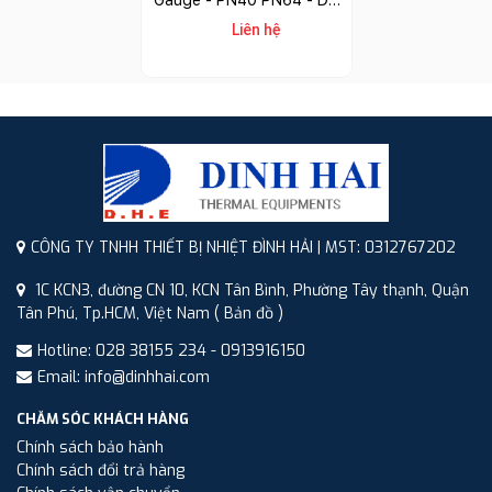
LG - RCF GR18
Liên hệ
CÔNG TY TNHH THIẾT BỊ NHIỆT ĐÌNH HẢI | MST: 0312767202
1C KCN3, đường CN 10, KCN Tân Bình, Phường Tây thạnh, Quận
Tân Phú, Tp.HCM, Việt Nam
( Bản đồ )
Hotline: 028 38155 234 - 0913916150
Email: info@dinhhai.com
CHĂM SÓC KHÁCH HÀNG
Chính sách bảo hành
Chính sách đổi trả hàng