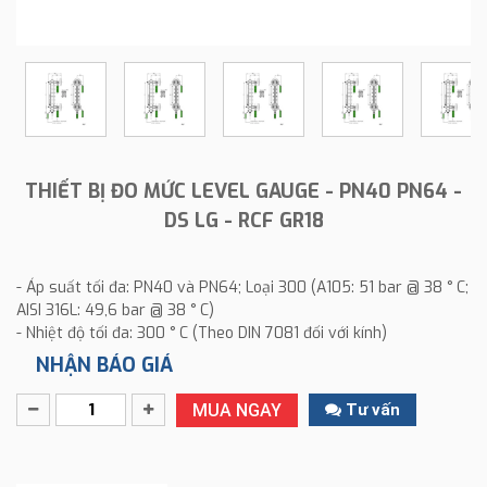
THIẾT BỊ ĐO MỨC LEVEL GAUGE - PN40 PN64 -
DS LG - RCF GR18
- Áp suất tối đa: PN40 và PN64; Loại 300 (A105: 51 bar @ 38 ° C;
AISI 316L: 49,6 bar @ 38 ° C)
- Nhiệt độ tối đa: 300 ° C (Theo DIN 7081 đối với kính)
NHẬN BÁO GIÁ
MUA NGAY
Tư vấn