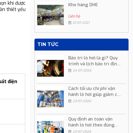
họn khi được
Kho hàng DHE
ần thiết yếu
Liên hệ
01-07-2021
TIN TỨC
Bảo trì lò hơi là gì? Quy
trình và lịch bảo trì định
kỳ
24-07-2026
ất điện
Cách tối ưu chi phí vận
hành lò hơi giúp giảm chi
phí sản xuất
23-07-2026
Quy định an toàn vận
hành lò hơi theo đúng
quy trình kỹ thuật
23-07-2026