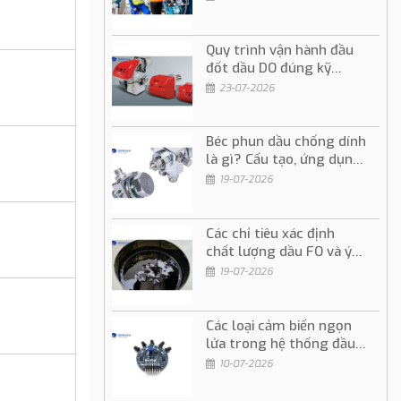
Quy trình vận hành đầu
đốt dầu DO đúng kỹ
thuật và an toàn
23-07-2026
Béc phun dầu chống dính
là gì? Cấu tạo, ứng dụng
và cách sử dụng
19-07-2026
Các chỉ tiêu xác định
chất lượng dầu FO và ý
nghĩa trong vận hành
19-07-2026
Các loại cảm biến ngọn
lửa trong hệ thống đầu
đốt dầu và gas
10-07-2026