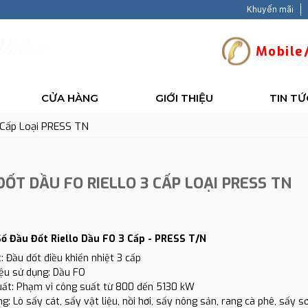
Khuyến mãi
V
a
l
u
e
-
B
a
c
k
Mobile/
CỬA HÀNG
GIỚI THIỆU
TIN TỨ
 Cấp Loại PRESS TN
ĐỐT DẦU FO RIELLO 3 CẤP LOẠI PRESS TN
ố Đầu Đốt Riello Dầu FO 3 Cấp - PRESS T/N
: Đầu đốt điều khiển nhiệt 3 cấp
liệu sử dụng: Dầu FO
uất: Phạm vi công suất từ 800 đến 5130 kW
g: Lò sấy cát, sấy vật liệu, nồi hơi, sấy nông sản, rang cà phê, sấy sơn