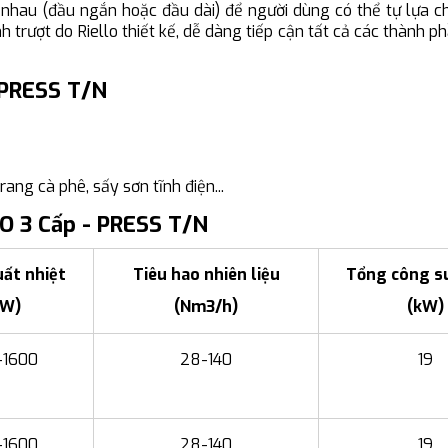
 nhau (đầu ngắn hoặc đầu dài) để người dùng có thể tự lựa c
 trượt do Riello thiết kế, dễ dàng tiếp cận tất cả các thành ph
 PRESS T/N
rang cà phê, sấy sơn tĩnh điện...
O 3 Cấp - PRESS T/N
ất nhiệt
Tiêu hao nhiên liệu
Tổng công su
kW)
(Nm3/h)
(kW)
-1600
28-140
19
-1600
28-140
19