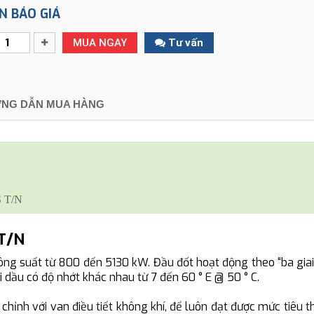
N BÁO GIÁ
MUA NGAY
Tư vấn
NG DẪN MUA HÀNG
S T/N
 T/N
ng suất từ 800 đến 5130 kW. Đầu đốt hoạt động theo “ba gia
 dầu có độ nhớt khác nhau từ 7 đến 60 ° E @ 50 ° C.
hỉnh với van điều tiết không khí, để luôn đạt được mức tiêu th