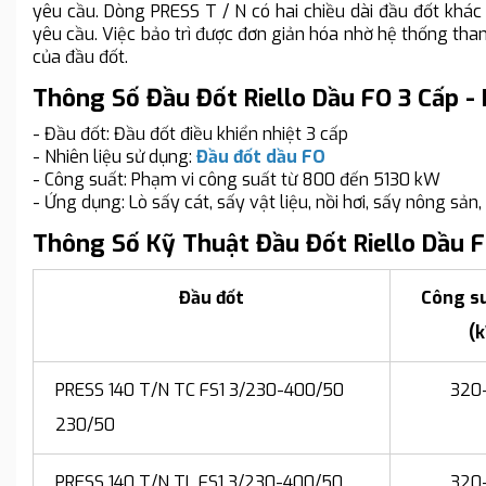
yêu cầu. Dòng PRESS T / N có hai chiều dài đầu đốt khác
yêu cầu. Việc bảo trì được đơn giản hóa nhờ hệ thống thanh
của đầu đốt.
Thông Số Đầu Đốt Riello Dầu FO 3 Cấp -
- Đầu đốt: Đầu đốt điều khiển nhiệt 3 cấp
- Nhiên liệu sử dụng:
Đầu đốt dầu FO
- Công suất: Phạm vi công suất từ 800 đến 5130 kW
- Ứng dụng: Lò sấy cát, sấy vật liệu, nồi hơi, sấy nông sản, 
Thông Số Kỹ Thuật Đầu Đốt Riello Dầu F
Đầu đốt
Công su
(
PRESS 140 T/N TC FS1 3/230-400/50
320
230/50
PRESS 140 T/N TL FS1 3/230-400/50
320