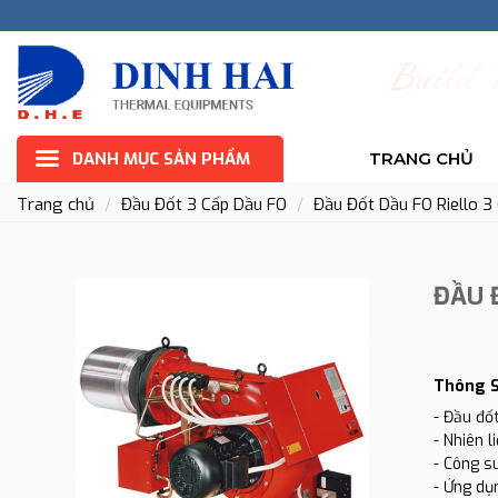
B
u
i
l
d
DANH MỤC SẢN PHẨM
TRANG CHỦ
Trang chủ
Đầu Đốt 3 Cấp Dầu FO
Đầu Đốt Dầu FO Riello 3
ĐẦU 
Thông S
- Đầu đốt
- Nhiên 
- Công s
- Ứng dụn