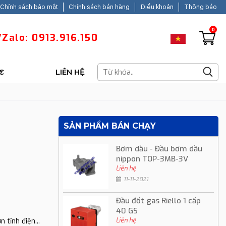
Chính sách bảo mật
Chính sách bán hàng
Điều khoản
Thông báo
0
Zalo: 0913.916.150
C
LIÊN HỆ
SẢN PHẨM BÁN CHẠY
Bơm dầu - Đầu bơm dầu
nippon TOP-3MB-3V
Liên hệ
11-11-2021
Đầu đốt gas Riello 1 cấp
40 GS
Liên hệ
 tĩnh điện...