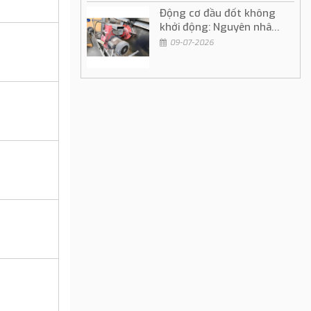
Động cơ đầu đốt không
khởi động: Nguyên nhân
và cách khắc phục
09-07-2026